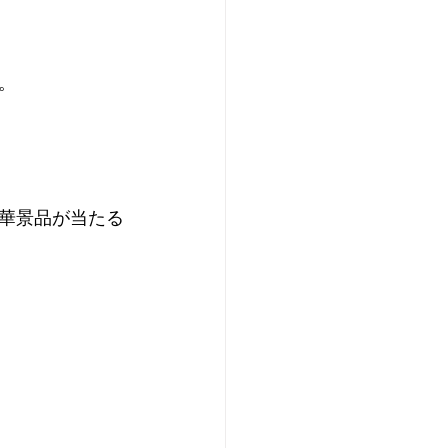
。
華景品が当たる