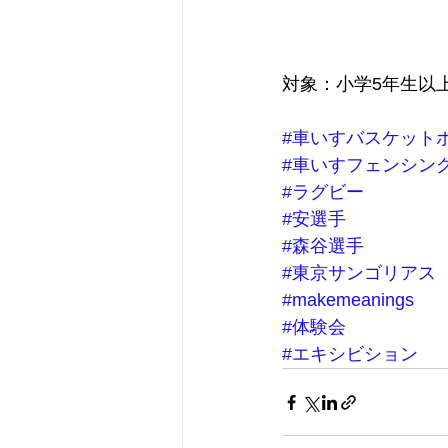
対象：小学5年生以
#車いすバスケット
#車いすフェンシン
#ラグビー
#安選手
#森谷選手
#東京サンゴリアス
#makemeanings
#体験会
#エキシビション